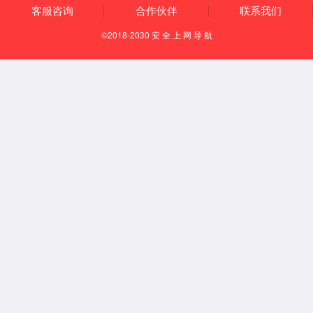
您的位置：
首页
>
产
装配式建筑
成套开关设备
箱式变电站
变压器
电线电缆
管道
柴油发电机组
配电运行维护
光伏发电
送变电工程设计
送变电工程施工
| 产品搜索