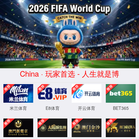
米兰(中国·中文)官网-AC Milan
客户服务热线
400-888-8088
首页
关于ac米兰官网中文
关于ac米兰官网中文
资质荣誉证书
下属公司