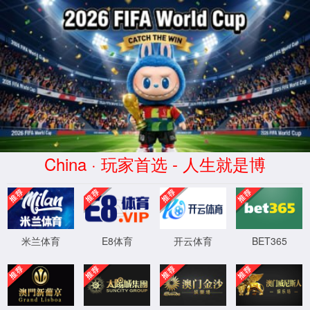
米兰(中国·中文)官网-AC Milan
首页
关于ac米兰官网
新闻中心
中文
您的位置：
首页
>
产品展示
| 产品展示
装配式建筑