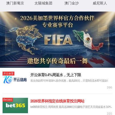
成套开关设备
箱式变电站
变压器
电线电缆
管道
柴油发电机组
配电运行维护
光伏发电
送变电工程设计