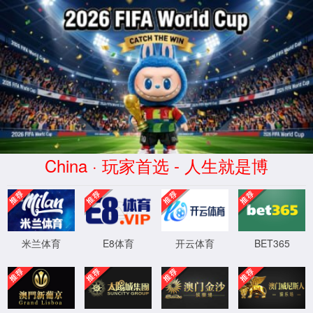
米兰(中国·中文)官网-AC Milan
客户服务热线
400-888-8088
首页
关于ac米兰官网中文
关于ac米兰官网中文
资质荣誉证书
下属公司