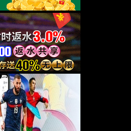
人
*
话
Ｑ
*
*