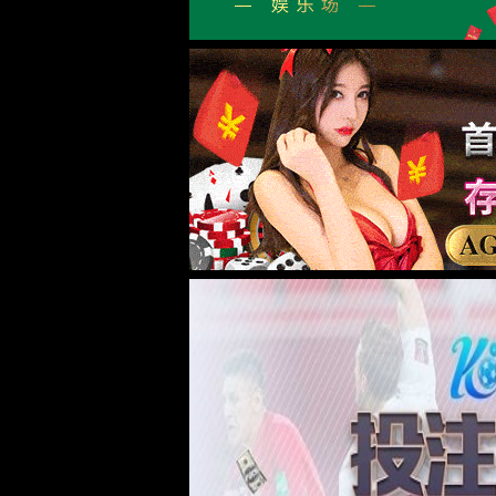
送变电工程施工
| 产品搜索
单位
手机
邮箱
标题
内容