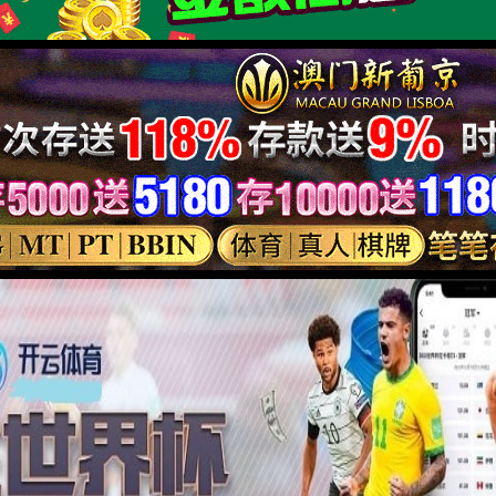
产品咨询
*
联系
*
电
Ｑ