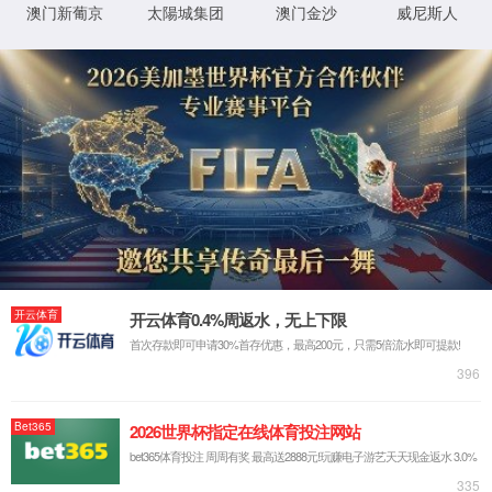
海南电力综
ac米兰官网中文 版
地址：海南省海口市秀英大道16号
销售热线：(0898)68638