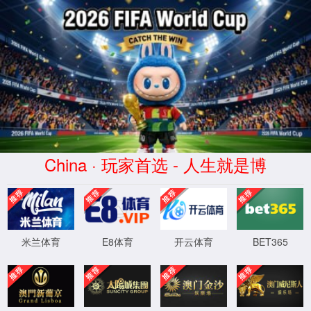
米兰(中国·中文)官网-AC Milan
客户服务热线
400-888-8088
首页
关于ac米兰官网中文
关于ac米兰官网中文
资质荣誉证书
下属公司