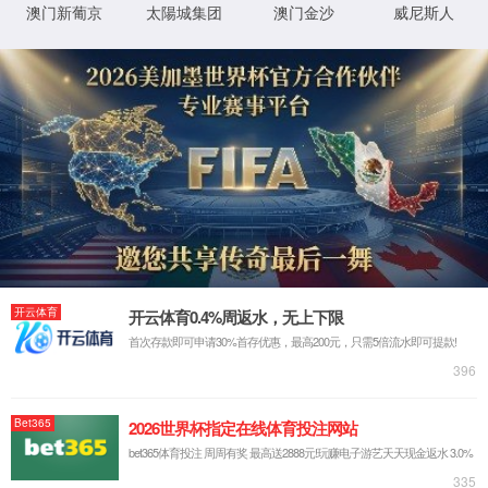
产品展示
预制叠合楼板
预制柱
预制楼梯
模壳柱
模壳墙
预制剪力墙
不出筋叠合板
变电站墙板
首页
产品展示
预制柱
字体：
大
中
小