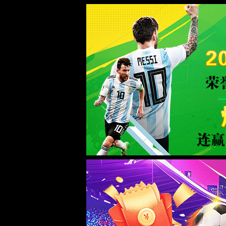
米兰(中国·中文)官网-AC Milan
Toggle navigation
首页
关于我们
资质证书
产品展示
市场业绩
人才招聘
联系我们
产品展示