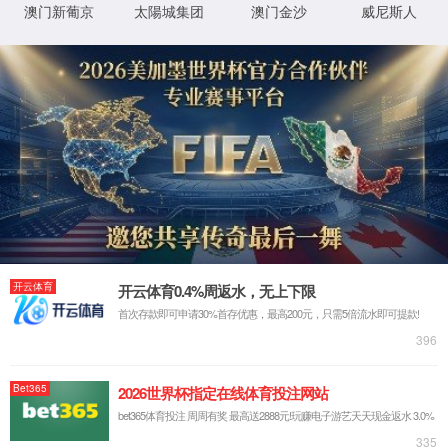
产品展示
预制叠合楼板
预制柱
预制楼梯
模壳柱
模壳墙
预制剪力墙
不出筋叠合板
变电站墙板
首页
产品展示
变电站墙板
字体：
大
中
小