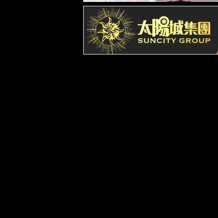
张经理 13637560565
傅 工 15808904856
快捷裢接
ac米兰官网中文
ac米兰官网中文电力
ac米兰官网中文电缆
关于我们
公司简介
公司团队
资质证书