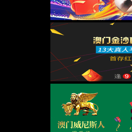
预制叠合楼板
预制柱
预制楼梯
模壳柱
模壳墙
预制剪力墙
不出筋叠合板
变电站墙板
首页
产品展示
字体：
大
中
小