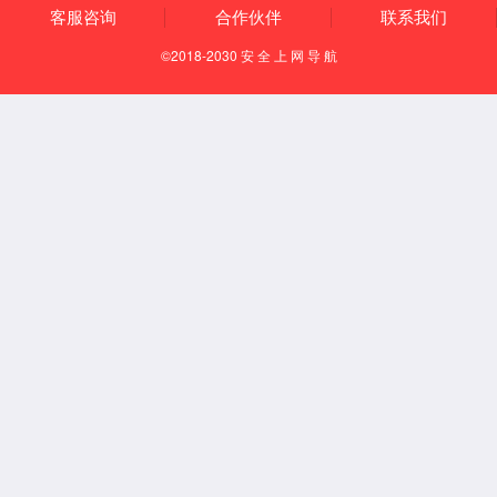
三、加强型