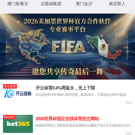
由我
司独家冠名
行业动态
办
的
“建功自贸港 劳
海南省
临高县滨江公
本次赛事通过探索创
明创建为一体的临高
临高社会经济发展。