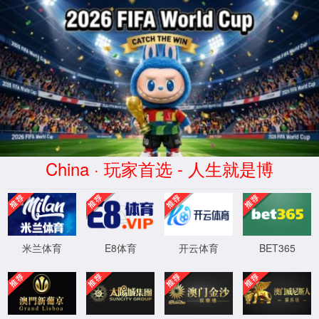
米兰(中国·中文)官网-AC Milan
首页
关于ac米兰官网
新闻中心
中文
您的位置：
首页
>
新闻中心
| 新闻中心
[简讯]
ac米兰官网中文简讯