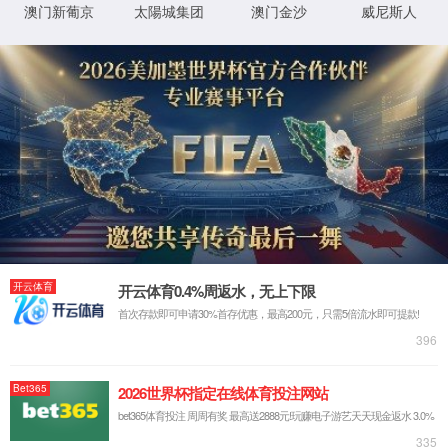
“
同心驭风浪、策马
行业动态
1500多名员工
欢聚一
餐等。