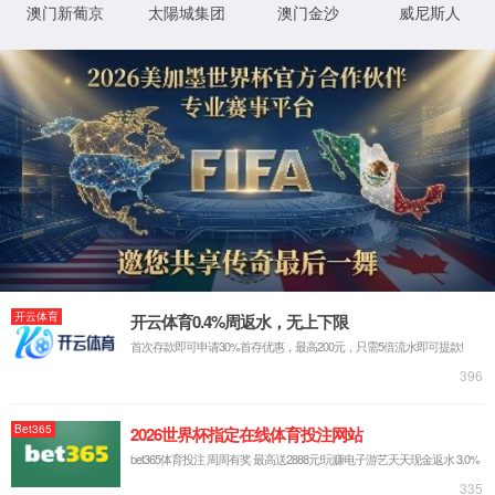
2025年1
2
月
31
日
行业动态
堂，共庆
佳节
。到场
班组等颁奖及歌舞表