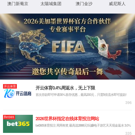
202
5
年12月
31
日
行业动态
南民营企业
研发投入
在此次评选中，我司荣