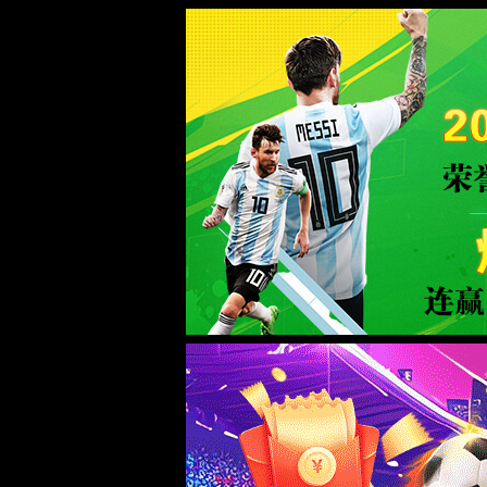
首页
关于ac米兰官网
新闻
中文
您的位置：
首
| 新闻中心
[简讯
ac米兰官网中文简讯