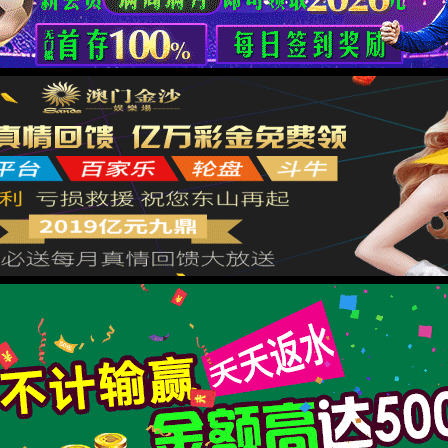
省围棋协会主办、我司赞助的2025年“ac米兰官网中文杯”
海口市秀峰实验学校顺利举行。
米兰官网中文杯”海南省秋季围棋定段升段赛作为海南省围棋
采、交流学习经验的优质平台，也进一步有力地推动了围棋
懈奋斗下，海南省的围棋事业必将迎来更加辉煌灿烂的明天