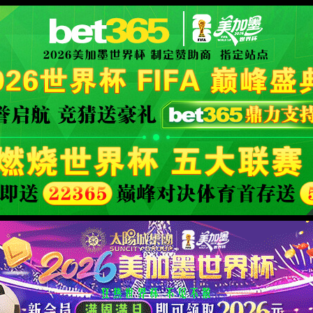
米兰(中国·中文)官网-AC Milan
中心
ac米兰官网中文
市场业绩
销
产品
页
>
新闻中心
>
行业动态
全国首个基于容器化技术的配网
来源： 南方电网报 更新： 2026-06-09 浏览：