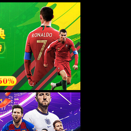
客户服务热线
400-888-8088
售网络
人才招聘
留言簿
调度自动化系统投运
 672 字体：
大
中
小