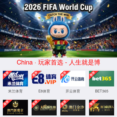
米兰(中国·中文)官网-AC Milan
首页
关于ac米兰官网
新闻中心
中文
您的位置：
首页
>
新闻中心
| 新闻中心
ac米兰官网中文简讯