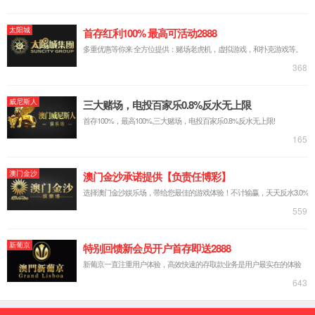
色协同、高效联动
与常规电能量
交易申报环节将绿
证，完整记录电力
—消费”全链条可
绿色电力消费
算力服务与制造业
中国电信股份
心算力节点，通过
电，不仅拓展了省
本次交易创新打造
南方电网公司将持