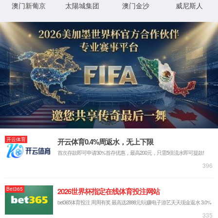
中国机电产品流通协会
王宁
2026-04-01
小冷
2026-03-23