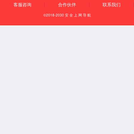
2026-03-16
张先生
2026-02-28
张凤娇
ac米兰官网中文 版
地址：海南省海口市秀英大道16号